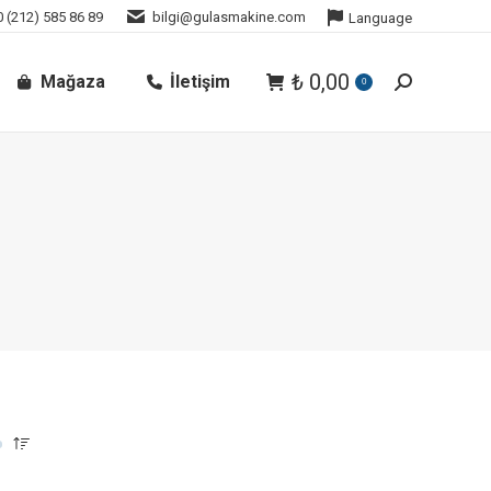
 (212) 585 86 89
bilgi@gulasmakine.com
Language
₺
0,00
Mağaza
İletişim
0
Arama: