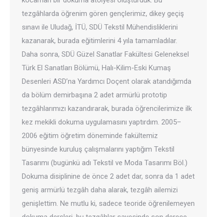
kocaman bir dokuma atölyesi oluşturduk. Bu
tezgâhlarda öğrenim gören gençlerimiz, dikey geçiş
sınavı ile Uludağ, İTÜ, SDÜ Tekstil Mühendisliklerini
kazanarak, burada eğitimlerini 4 yıla tamamladılar.
Daha sonra, SDÜ Güzel Sanatlar Fakültesi Geleneksel
Türk El Sanatları Bölümü, Halı-Kilim-Eski Kumaş
Desenleri ASD’na Yardımcı Doçent olarak atandığımda
da bölüm demirbaşına 2 adet armürlü prototip
tezgâhlarımızı kazandırarak, burada öğrencilerimize ilk
kez mekikli dokuma uygulamasını yaptırdım. 2005–
2006 eğitim öğretim döneminde fakültemiz
bünyesinde kuruluş çalışmalarını yaptığım Tekstil
Tasarımı (bugünkü adı Tekstil ve Moda Tasarımı Böl.)
Dokuma disiplinine de önce 2 adet dar, sonra da 1 adet
geniş armürlü tezgâh daha alarak, tezgâh ailemizi
genişlettim. Ne mutlu ki, sadece teoride öğrenilemeyen