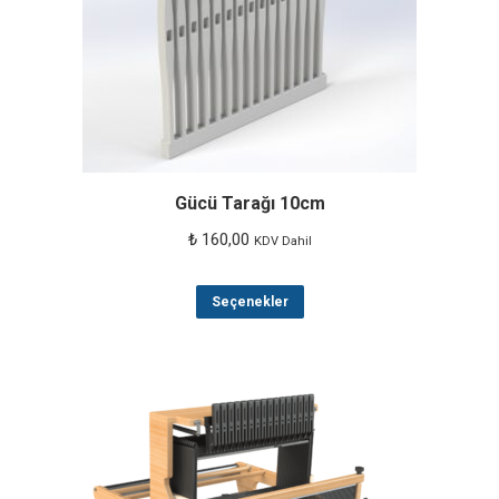
Gücü Tarağı 10cm
₺
160,00
KDV Dahil
Bu
Seçenekler
ürünün
birden
fazla
varyasyonu
var.
Seçenekler