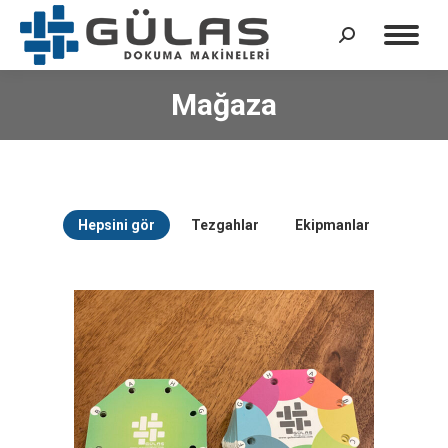
Arama:
Mağaza
Hepsini gör
Tezgahlar
Ekipmanlar