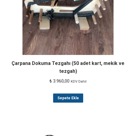
Seçenekler
ürün
sayfasından
seçilebilir
Çarpana Dokuma Tezgahı (50 adet kart, mekik ve
tezgah)
₺
3.960,00
KDV Dahil
Sepete Ekle