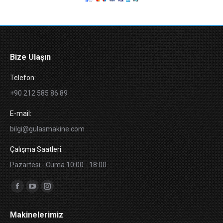
Bize Ulaşın
Telefon:
+90 212 585 86 89
E-mail:
bilgi@gulasmakine.com
Çalışma Saatleri:
Pazartesi - Cuma 10:00 - 18:00
Bizi bulun:
Facebook
Youtube
Instagram
sayfası
sayfası
sayfası
Makinelerimiz
yeni
yeni
yeni