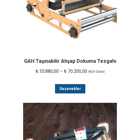
ürün
sayfasından
seçilebilir
GAH Taşınabilir Ahşap Dokuma Tezgahı
Fiyat
₺
35.880,00
–
₺
70.200,00
KDV Dahil
aralığı:
Bu
₺ 35.880,00
Seçenekler
ürünün
-
birden
₺ 70.200,00
fazla
varyasyonu
var.