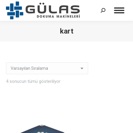
Arama:
kart
4 sonucun tümü gösteriliyor