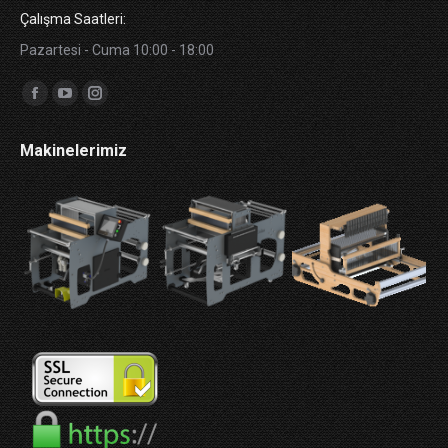
Çalışma Saatleri:
Pazartesi - Cuma 10:00 - 18:00
Bizi bulun:
Facebook
Youtube
Instagram
sayfası
sayfası
sayfası
Makinelerimiz
yeni
yeni
yeni
pencerede
pencerede
pencerede
açılır
açılır
açılır