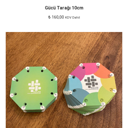
Gücü Tarağı 10cm
birden
fazla
₺
160,00
KDV Dahil
varyasyo
var.
Seçenekl
ürün
sayfasın
seçilebilir