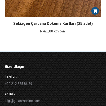
Sekizgen Çarpana Dokuma Kartları (25 adet)
₺
420,00
KDV Dahil
Bize Ulaşın
Telefon:
+90 212 585 86 89
E-mail:
bilgi@gulasmakine.com